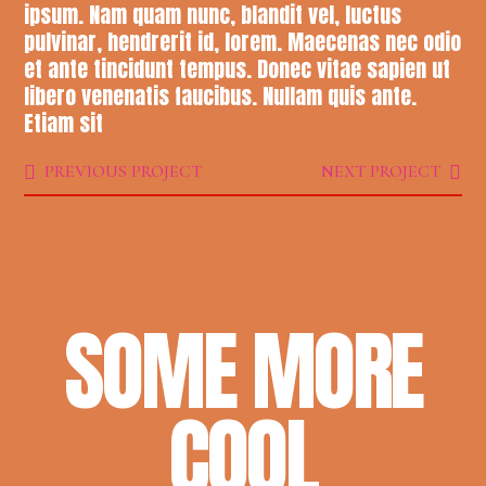
ipsum. Nam quam nunc, blandit vel, luctus
pulvinar, hendrerit id, lorem. Maecenas nec odio
et ante tincidunt tempus. Donec vitae sapien ut
libero venenatis faucibus. Nullam quis ante.
Etiam sit
PREVIOUS PROJECT
NEXT PROJECT
SOME MORE
COOL