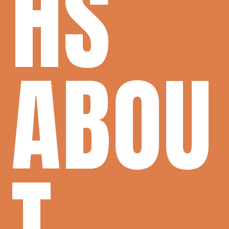
HS
ABOU
T