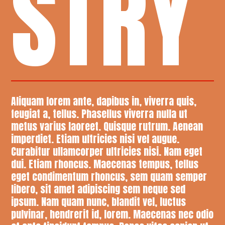
STRY
Aliquam lorem ante, dapibus in, viverra quis,
feugiat a, tellus. Phasellus viverra nulla ut
metus varius laoreet. Quisque rutrum. Aenean
imperdiet. Etiam ultricies nisi vel augue.
Curabitur ullamcorper ultricies nisi. Nam eget
dui. Etiam rhoncus. Maecenas tempus, tellus
eget condimentum rhoncus, sem quam semper
libero, sit amet adipiscing sem neque sed
ipsum. Nam quam nunc, blandit vel, luctus
pulvinar, hendrerit id, lorem. Maecenas nec odio